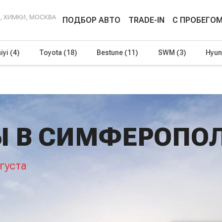
Г, ХИМКИ, МОСКВА
ПОДБОР АВТО
TRADE-IN
С ПРОБЕГО
iyi
(4)
Toyota
(18)
Bestune
(11)
SWM
(3)
Hyun
Ы В СИМФЕРОПО
густа