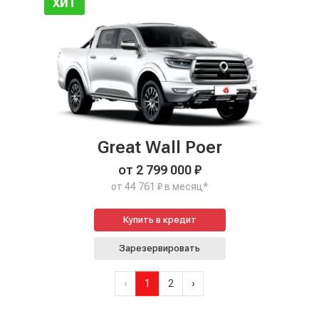
ХИТ
Great Wall Poer
от 2 799 000 ₽
от 44 761 ₽ в месяц*
Купить в кредит
Зарезервировать
‹
1
2
›