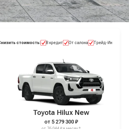
Снизить стоимость:
В кредит
От салона
Трейд-Ин
Toyota Hilux New
от 5 279 300 ₽
от 76 044 ₽ в месяц*