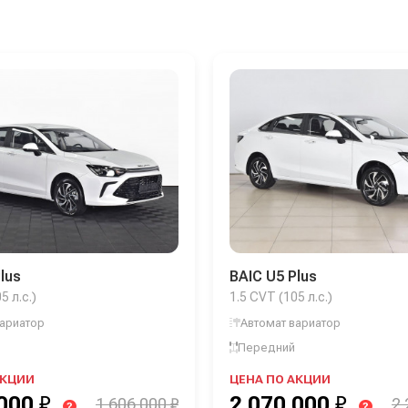
lus
BAIC U5 Plus
5 л.с.)
1.5 CVT (105 л.с.)
вариатор
Автомат вариатор
Передний
АКЦИИ
ЦЕНА ПО АКЦИИ
 000
₽
2 070 000
₽
1 606 000 ₽
2 
?
?