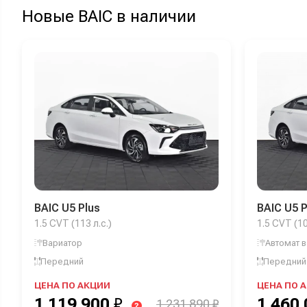
Новые BAIC в наличии
BAIC U5 Plus
BAIC U5 P
1.5 CVT (113 л.с.)
1.5 CVT (10
Вариатор
Автомат 
Передний
Передний
ЦЕНА ПО АКЦИИ
ЦЕНА ПО 
1 119 900
₽
1 460
1 231 890 ₽
?