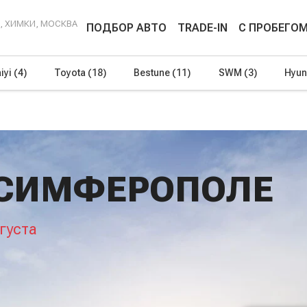
Г, ХИМКИ, МОСКВА
ПОДБОР АВТО
TRADE-IN
С ПРОБЕГО
iyi
(4)
Toyota
(18)
Bestune
(11)
SWM
(3)
Hyun
В СИМФЕРОПОЛЕ
густа