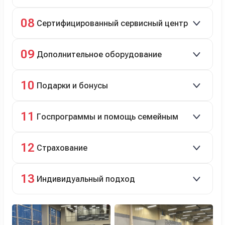
Полное сопровождение.
08
Сертифицированный сервисный центр
Гарантийное и постгарантийное ТО, кузовной и
09
Дополнительное оборудование
технический ремонт.
Дооснащение аксессуарами и оборудованием.
10
Подарки и бонусы
Комплект зимней резины в подарок, скидки по
11
Госпрограммы и помощь семейным
программе лояльности.
Скидки на первый или семейный автомобиль.
12
Страхование
Оформление ОСАГО и КАСКО с приятными
13
Индивидуальный подход
бонусами для клиентов.
Персональный менеджер помогает с выбором и
оформлением.