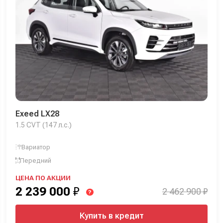
Exeed LX28
1.5 CVT (147 л.с.)
Вариатор
Передний
ЦЕНА ПО АКЦИИ
2 239 000
₽
2 462 900 ₽
?
Купить в кредит