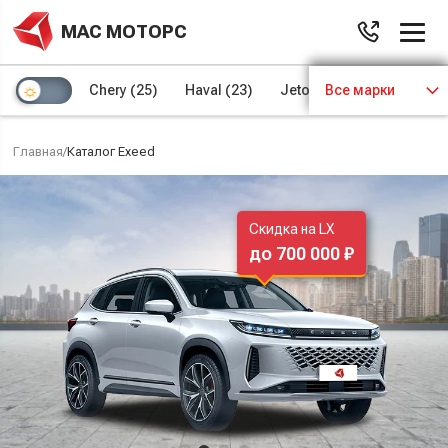
МАС МОТОРС
Chery
(25)
Haval
(23)
Jetour
Все марки
(8)
Kaiyi
(4)
Главная
/
Каталог Exeed
Скидка на LX
до 700 000 ₽