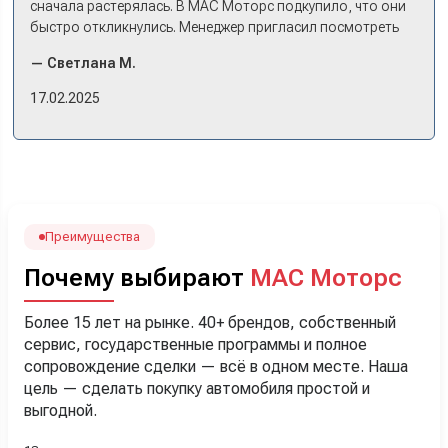
сначала растерялась. В МАС Моторс подкупило, что они
быстро откликнулись. Менеджер пригласил посмотреть
комплектации в наличии, ну и просто посидеть в ней,
— Светлана М.
примериться. Нам тут недалеко, пришли в салон - и в тот
же день купили машину! Неожиданно, но довольны! Все
17.02.2025
прошло классно: посмотрели Чери, посмотрели другие
кроссоверы б/у в ту же цену, посидели, подумали,
посчитали с кредитным специалистом. Анечку мы,
наверно, часа два мучили вопросами). Решили, что
лучше немного переплатить за новую, зато без пробега.
Наша Тигоша уже нас радует! Спасибо нашему
менеджеру Сергею, профессионал своего дела!
Преимущества
Почему выбирают
МАС Моторс
Более 15 лет на рынке. 40+ брендов, собственный
сервис, государственные программы и полное
сопровождение сделки — всё в одном месте. Наша
цель — сделать покупку автомобиля простой и
выгодной.