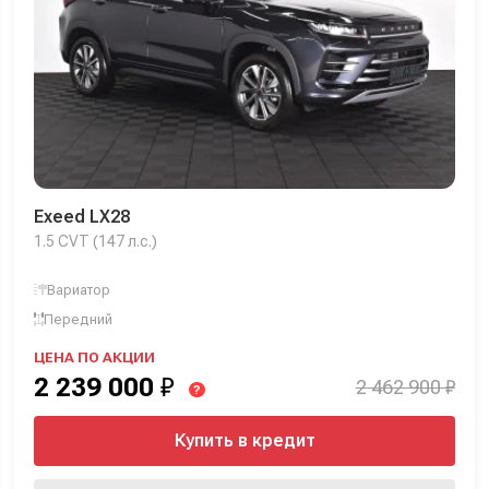
Exeed LX28
1.5 CVT (147 л.с.)
Вариатор
Передний
ЦЕНА ПО АКЦИИ
2 239 000
₽
2 462 900 ₽
?
Купить в кредит