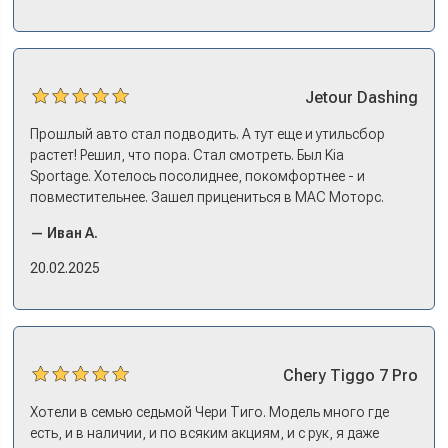
эмоции. Ну, еле сдержался. Красивая машина!
Jetour
Dashing
Прошлый авто стал подводить. А тут еще и утильсбор
растет! Решил, что пора. Стал смотреть. Был Kia
Sportage. Хотелось посолиднее, покомфортнее - и
повместительнее. Зашел прицениться в МАС Моторс.
Менеджер предложил «выбрать спиной». Сел в Дашинг -
— Иван А.
и прям мое! Даже не скажешь, что «китаец». Прям не
вылезая из него и порешали. Спортэйдж в трейд-ин
20.02.2025
забрали, я его пригнал на следующий день. Все быстро
оформили, и готово.
Chery
Tiggo 7 Pro
Хотели в семью седьмой Чери Тиго. Модель много где
есть, и в наличии, и по всяким акциям, и с рук, я даже