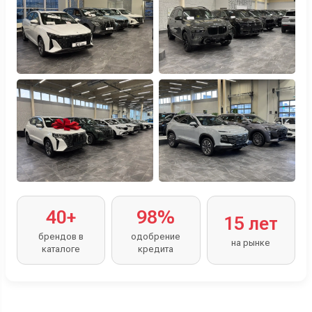
40+
98%
15 лет
брендов в
одобрение
на рынке
каталоге
кредита