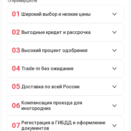
13 преимуществ
01
Широкий выбор и низкие цены
Скидки до 40%, более 40 брендов, новые и
02
Выгодные кредит и рассрочка
подержанные авто.
Кредит до 8 лет под 4,9% (до 3,5 млн руб.),
03
Высокий процент одобрения
рассрочка 0% на 2 года при первом взносе 35–50%.
98% заявок на кредит успешно одобряются.
04
Trade-in без ожидания
Зачёт рыночной стоимости старого авто сразу.
05
Доставка по всей России
Автовозом, Ж/Д, морем или перегоном водителем.
Компенсация проезда для
06
иногородних
До 20 000 руб. при предъявлении билетов.
Регистрация в ГИБДД и оформление
07
документов