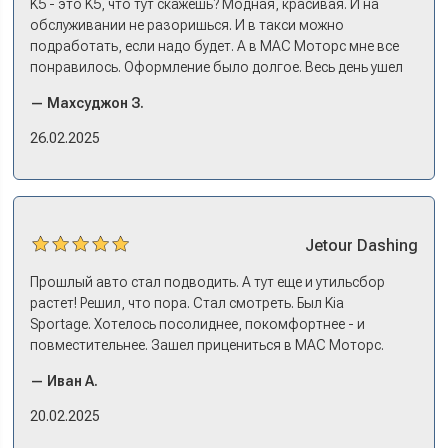
K5 - это K5, что тут скажешь? Модная, красивая. И на
выбрали, оформили все, кредит, договор, страховку. На
обслуживании не разоришься. И в такси можно
все про все несколько дней: зайти узнать, приехать
подработать, если надо будет. А в МАС Моторс мне все
оформляться, забрать машину на выдаче.
понравилось. Оформление было долгое. Весь день ушел
на покупку. Но это ладно. Посидели, кофе попили. Зато
— Махсуджон З.
в документах порядок. И кредит дали без проблем. И
еще ОСАГО и КАСКО оформили. Зато на выдаче такие
26.02.2025
эмоции. Ну, еле сдержался. Красивая машина!
Jetour
Dashing
Прошлый авто стал подводить. А тут еще и утильсбор
растет! Решил, что пора. Стал смотреть. Был Kia
Sportage. Хотелось посолиднее, покомфортнее - и
повместительнее. Зашел прицениться в МАС Моторс.
Менеджер предложил «выбрать спиной». Сел в Дашинг -
— Иван А.
и прям мое! Даже не скажешь, что «китаец». Прям не
вылезая из него и порешали. Спортэйдж в трейд-ин
20.02.2025
забрали, я его пригнал на следующий день. Все быстро