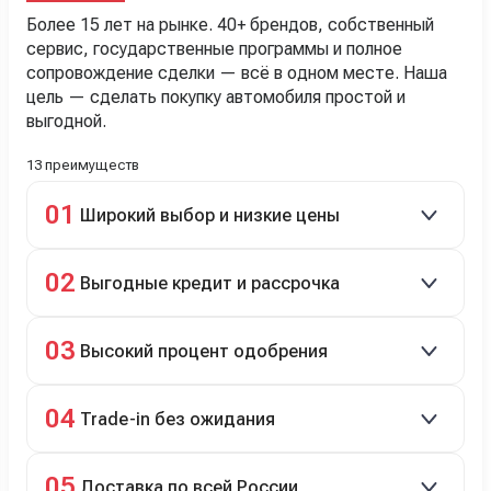
Более 15 лет на рынке. 40+ брендов, собственный
сервис, государственные программы и полное
сопровождение сделки — всё в одном месте. Наша
цель — сделать покупку автомобиля простой и
выгодной.
13 преимуществ
01
Широкий выбор и низкие цены
Скидки до 40%, более 40 брендов, новые и
02
Выгодные кредит и рассрочка
подержанные авто.
Кредит до 8 лет под 4,9% (до 3,5 млн руб.),
03
Высокий процент одобрения
рассрочка 0% на 2 года при первом взносе 35–50%.
98% заявок на кредит успешно одобряются.
04
Trade-in без ожидания
Зачёт рыночной стоимости старого авто сразу.
05
Доставка по всей России