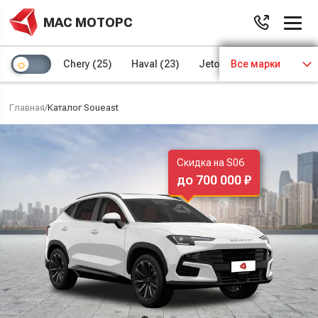
МАС МОТОРС
Chery
(25)
Haval
(23)
Jetour
Все марки
(8)
Kaiyi
(4)
Главная
/
Каталог Soueast
Скидка на S06
до 700 000 ₽