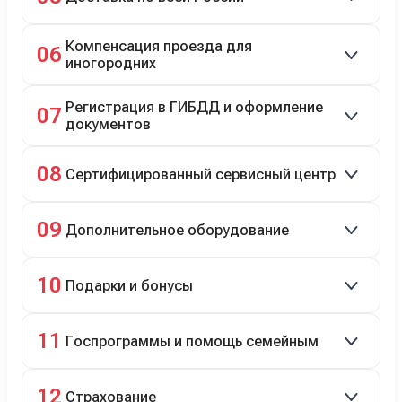
Автовозом, Ж/Д, морем или перегоном водителем.
Компенсация проезда для
06
иногородних
До 20 000 руб. при предъявлении билетов.
Регистрация в ГИБДД и оформление
07
документов
Полное сопровождение.
08
Сертифицированный сервисный центр
Гарантийное и постгарантийное ТО, кузовной и
09
Дополнительное оборудование
технический ремонт.
Дооснащение аксессуарами и оборудованием.
10
Подарки и бонусы
Комплект зимней резины в подарок, скидки по
11
Госпрограммы и помощь семейным
программе лояльности.
Скидки на первый или семейный автомобиль.
12
Страхование