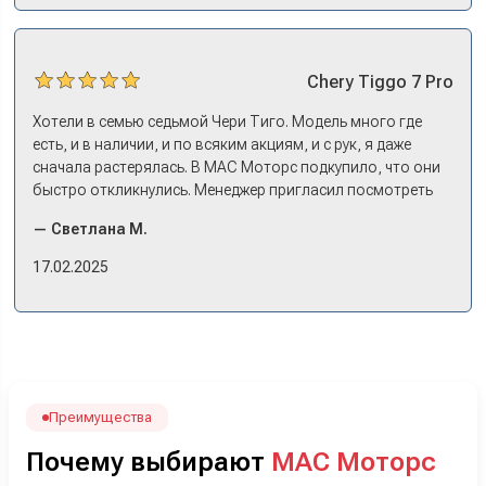
оформили, и готово.
Chery
Tiggo 7 Pro
Хотели в семью седьмой Чери Тиго. Модель много где
есть, и в наличии, и по всяким акциям, и с рук, я даже
сначала растерялась. В МАС Моторс подкупило, что они
быстро откликнулись. Менеджер пригласил посмотреть
комплектации в наличии, ну и просто посидеть в ней,
— Светлана М.
примериться. Нам тут недалеко, пришли в салон - и в тот
же день купили машину! Неожиданно, но довольны! Все
17.02.2025
прошло классно: посмотрели Чери, посмотрели другие
кроссоверы б/у в ту же цену, посидели, подумали,
посчитали с кредитным специалистом. Анечку мы,
наверно, часа два мучили вопросами). Решили, что
лучше немного переплатить за новую, зато без пробега.
Наша Тигоша уже нас радует! Спасибо нашему
менеджеру Сергею, профессионал своего дела!
Преимущества
Почему выбирают
МАС Моторс