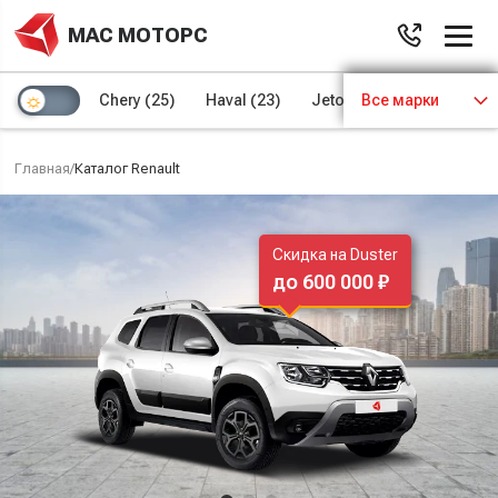
МАС МОТОРС
Chery
(25)
Haval
(23)
Jetour
Все марки
(8)
Kaiyi
(4)
Главная
/
Каталог Renault
Скидка на Duster
до 600 000 ₽