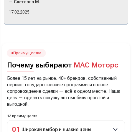
— Светлана М.
примериться. Нам тут недалеко, пришли в салон - и в тот
же день купили машину! Неожиданно, но довольны! Все
17.02.2025
прошло классно: посмотрели Чери, посмотрели другие
кроссоверы б/у в ту же цену, посидели, подумали,
посчитали с кредитным специалистом. Анечку мы,
наверно, часа два мучили вопросами). Решили, что
лучше немного переплатить за новую, зато без пробега.
Наша Тигоша уже нас радует! Спасибо нашему
менеджеру Сергею, профессионал своего дела!
Преимущества
Почему выбирают
МАС Моторс
Более 15 лет на рынке. 40+ брендов, собственный
сервис, государственные программы и полное
сопровождение сделки — всё в одном месте. Наша
цель — сделать покупку автомобиля простой и
выгодной.
13 преимуществ
01
Широкий выбор и низкие цены