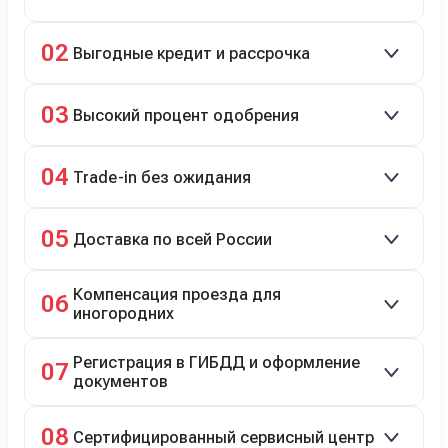
Скидки до 40%, более 40 брендов, новые и
02
Выгодные кредит и рассрочка
подержанные авто.
Кредит до 8 лет под 4,9% (до 3,5 млн руб.),
03
Высокий процент одобрения
рассрочка 0% на 2 года при первом взносе 35–50%.
98% заявок на кредит успешно одобряются.
04
Trade-in без ожидания
Зачёт рыночной стоимости старого авто сразу.
05
Доставка по всей России
Автовозом, Ж/Д, морем или перегоном водителем.
Компенсация проезда для
06
иногородних
До 20 000 руб. при предъявлении билетов.
Регистрация в ГИБДД и оформление
07
документов
Полное сопровождение.
08
Сертифицированный сервисный центр