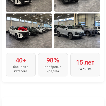
40+
98%
15 лет
брендов в
одобрение
на рынке
каталоге
кредита