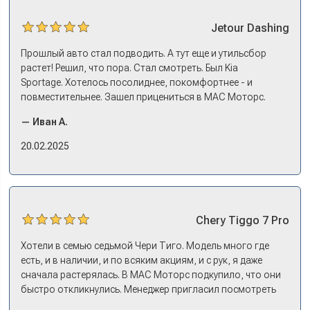
Jetour
Dashing
Прошлый авто стал подводить. А тут еще и утильсбор
растет! Решил, что пора. Стал смотреть. Был Kia
Sportage. Хотелось посолиднее, покомфортнее - и
повместительнее. Зашел прицениться в МАС Моторс.
Менеджер предложил «выбрать спиной». Сел в Дашинг -
— Иван А.
и прям мое! Даже не скажешь, что «китаец». Прям не
вылезая из него и порешали. Спортэйдж в трейд-ин
20.02.2025
забрали, я его пригнал на следующий день. Все быстро
оформили, и готово.
Chery
Tiggo 7 Pro
Хотели в семью седьмой Чери Тиго. Модель много где
есть, и в наличии, и по всяким акциям, и с рук, я даже
сначала растерялась. В МАС Моторс подкупило, что они
быстро откликнулись. Менеджер пригласил посмотреть
комплектации в наличии, ну и просто посидеть в ней,