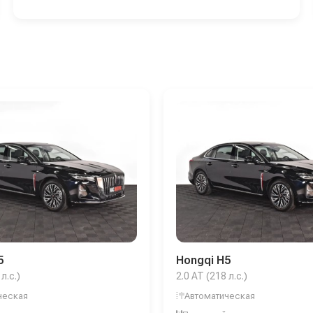
5
Hongqi H5
л.с.)
2.0 AT (218 л.с.)
ческая
Автоматическая