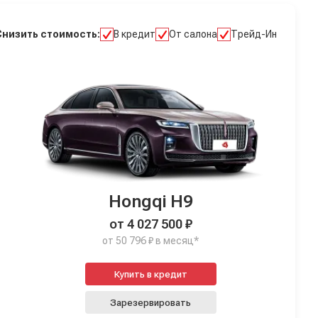
Снизить стоимость:
В кредит
От салона
Трейд-Ин
Hongqi H9
от 4 027 500 ₽
от 50 796 ₽ в месяц*
Купить в кредит
Зарезервировать