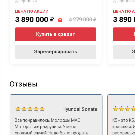
Передний
Передний
ЦЕНА ПО АКЦИИ
ЦЕНА ПО 
3 890 000
₽
3 890
4 279 000 ₽
?
Купить в кредит
Зарезервировать
З
Отзывы
Hyundai
Sonata
Все понравилось. Молодцы МАС
K5 - это K5
Моторс, все разрулили. У меня
красивая. 
сложный случай. Надо было продать
разоришься