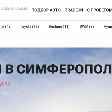
Г, ХИМКИ, МОСКВА
ПОДБОР АВТО
TRADE-IN
С ПРОБЕГО
iyi
(4)
Toyota
(18)
Bestune
(11)
SWM
(3)
Hyun
I В СИМФЕРОПОЛ
уста