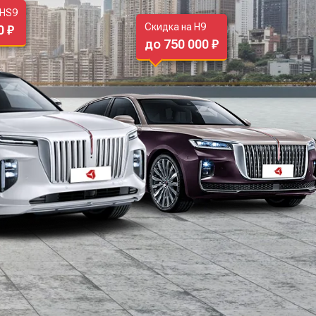
-HS9
Скидка на H9
0 ₽
до 750 000 ₽