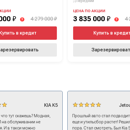
Передний
АКЦИИ
ЦЕНА ПО АКЦИИ
 000
₽
3 835 000
₽
4 279 000 ₽
4 
?
?
Купить в кредит
Купить в креди
арезервировать
Зарезервирова
KIA
K5
Jeto
, что тут скажешь? Модная,
Прошлый авто стал подводить
И на обслуживании не
еще и утильсбор растет! Решил
. И в такси можно
пора. Стал смотреть. Был Kia 