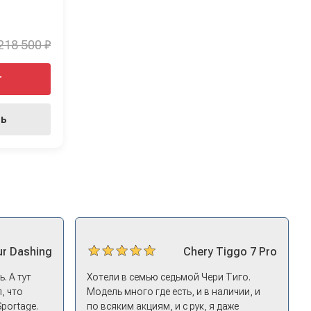
218 500 ₽
т
ть
ur
Dashing
Chery
Tiggo 7 Pro
. А тут
Хотели в семью седьмой Чери Тиго.
, что
Модель много где есть, и в наличии, и
Sportage.
по всяким акциям, и с рук, я даже