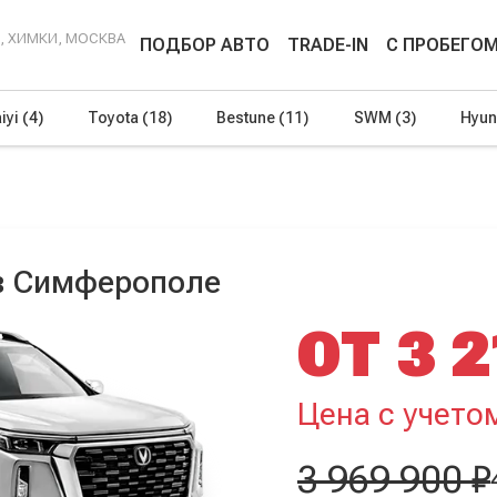
Г, ХИМКИ, МОСКВА
ПОДБОР АВТО
TRADE-IN
С ПРОБЕГО
iyi
(4)
Toyota
(18)
Bestune
(11)
SWM
(3)
Hyun
 в Симферополе
ОТ 3 2
Цена с учето
3 969 900 ₽