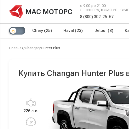
с 9:00 до 21:00
МАС МОТОРС
ЛЕНИНГРАДСКАЯ УЛ., С24
8 (800) 302-25-67
Chery
(25)
Haval
(23)
Jetour
(8)
Ka
Главная
/
Changan
/
Hunter Plus
Купить Changan Hunter Plus
226 л.с.