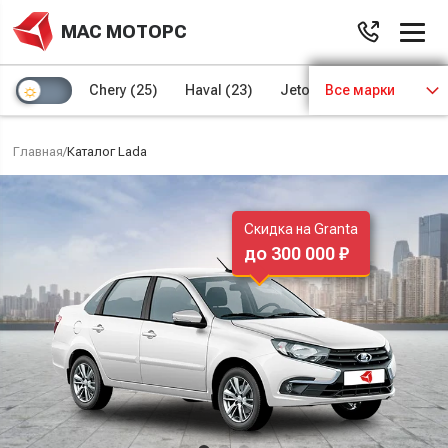
МАС МОТОРС
Chery
(25)
Haval
(23)
Jetour
Все марки
(8)
Kaiyi
(4)
Главная
/
Каталог Lada
Скидка на Granta
до 300 000 ₽