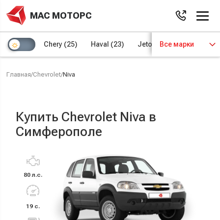
МАС МОТОРС
Chery
(25)
Haval
(23)
Jetour
Все марки
(8)
Kaiyi
(4)
Главная
/
Chevrolet
/
Niva
Купить Chevrolet Niva в
Симферополе
80 л.с.
19 с.