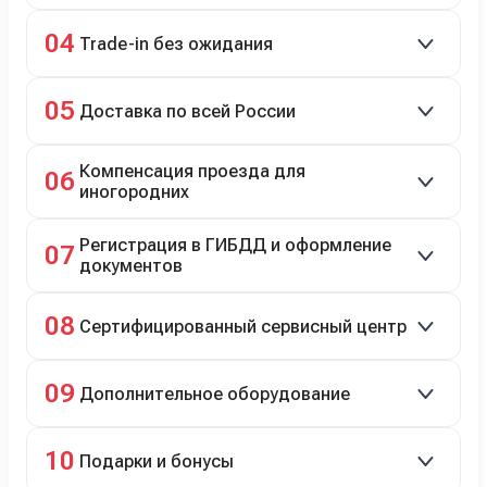
98% заявок на кредит успешно одобряются.
04
Trade-in без ожидания
Зачёт рыночной стоимости старого авто сразу.
05
Доставка по всей России
Автовозом, Ж/Д, морем или перегоном водителем.
Компенсация проезда для
06
иногородних
До 20 000 руб. при предъявлении билетов.
Регистрация в ГИБДД и оформление
07
документов
Полное сопровождение.
08
Сертифицированный сервисный центр
Гарантийное и постгарантийное ТО, кузовной и
09
Дополнительное оборудование
технический ремонт.
Дооснащение аксессуарами и оборудованием.
10
Подарки и бонусы