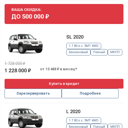
ВАША СКИДКА:
ДО
500 000
₽
SL 2020
1.7 80 л.с. 5MT 4WD
Бензиновый
Полный
МКПП
1 728 000 ₽
от 15 488 ₽ в месяц*
1 228 000 ₽
Купить в кредит
Зарезервировать
Подробнее
L 2020
1.7 80 л.с. 5MT 4WD
Бензиновый
Полный
МКПП