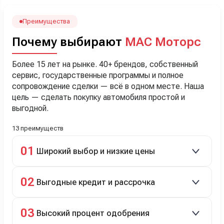
лучше немного переплатить за новую, зато без пробега.
Наша Тигоша уже нас радует! Спасибо нашему
менеджеру Сергею, профессионал своего дела!
Преимущества
Почему выбирают
МАС Моторс
Более 15 лет на рынке. 40+ брендов, собственный
сервис, государственные программы и полное
сопровождение сделки — всё в одном месте. Наша
цель — сделать покупку автомобиля простой и
выгодной.
13 преимуществ
01
Широкий выбор и низкие цены
Скидки до 40%, более 40 брендов, новые и
02
Выгодные кредит и рассрочка
подержанные авто.
Кредит до 8 лет под 4,9% (до 3,5 млн руб.),
03
Высокий процент одобрения
рассрочка 0% на 2 года при первом взносе 35–50%.