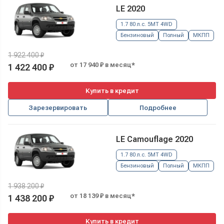
LE 2020
1.7 80 л.с. 5MT 4WD
Бензиновый
Полный
МКПП
1 922 400 ₽
от 17 940 ₽ в месяц*
1 422 400 ₽
Купить в кредит
Зарезервировать
Подробнее
LE Camouflage 2020
1.7 80 л.с. 5MT 4WD
Бензиновый
Полный
МКПП
1 938 200 ₽
от 18 139 ₽ в месяц*
1 438 200 ₽
Купить в кредит