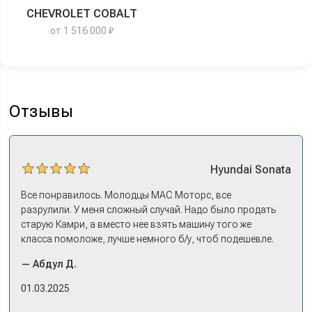
CHEVROLET COBALT
от 1 516 000 ₽
Отзывы
Hyundai
Sonata
Все понравилось. Молодцы МАС Моторс, все
разрулили. У меня сложный случай. Надо было продать
старую Камри, а вместо нее взять машину того же
класса помоложе, лучше немного б/у, чтоб подешевле.
Ну и автокредит найти не с лошадиными процентами. И
— Абдул Д.
либо самому всем этим заниматься – а работать когда?
Либо искать салон, где есть нормальный трейд-ин. И
01.03.2025
чтобы выплату за старую машину наличкой на руки. Или