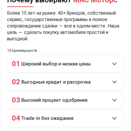
Почему выбирают
МАС Моторс
Более 15 лет на рынке. 40+ брендов, собственный
сервис, государственные программы и полное
сопровождение сделки — всё в одном месте. Наша
цель — сделать покупку автомобиля простой и
выгодной.
13 преимуществ
01
Широкий выбор и низкие цены
Скидки до 40%, более 40 брендов, новые и
02
Выгодные кредит и рассрочка
подержанные авто.
Кредит до 8 лет под 4,9% (до 3,5 млн руб.),
03
Высокий процент одобрения
рассрочка 0% на 2 года при первом взносе 35–50%.
98% заявок на кредит успешно одобряются.
04
Trade-in без ожидания
Зачёт рыночной стоимости старого авто сразу.