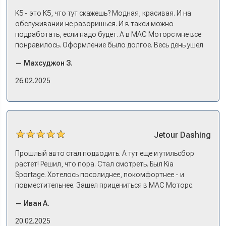
Моторс: много подержанных предложений, выбор есть,
трейд-ин быстрый. Камри пригнал, сдал, Сонату
K5 - это K5, что тут скажешь? Модная, красивая. И на
выбрали, оформили все, кредит, договор, страховку. На
обслуживании не разоришься. И в такси можно
все про все несколько дней: зайти узнать, приехать
подработать, если надо будет. А в МАС Моторс мне все
оформляться, забрать машину на выдаче.
понравилось. Оформление было долгое. Весь день ушел
на покупку. Но это ладно. Посидели, кофе попили. Зато
— Махсуджон З.
в документах порядок. И кредит дали без проблем. И
еще ОСАГО и КАСКО оформили. Зато на выдаче такие
26.02.2025
эмоции. Ну, еле сдержался. Красивая машина!
Jetour
Dashing
Прошлый авто стал подводить. А тут еще и утильсбор
растет! Решил, что пора. Стал смотреть. Был Kia
Sportage. Хотелось посолиднее, покомфортнее - и
повместительнее. Зашел прицениться в МАС Моторс.
Менеджер предложил «выбрать спиной». Сел в Дашинг -
— Иван А.
и прям мое! Даже не скажешь, что «китаец». Прям не
вылезая из него и порешали. Спортэйдж в трейд-ин
20.02.2025