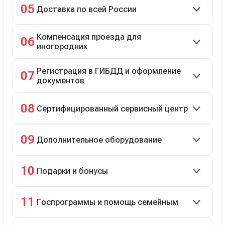
05
Доставка по всей России
Автовозом, Ж/Д, морем или перегоном водителем.
Компенсация проезда для
06
иногородних
До 20 000 руб. при предъявлении билетов.
Регистрация в ГИБДД и оформление
07
документов
Полное сопровождение.
08
Сертифицированный сервисный центр
Гарантийное и постгарантийное ТО, кузовной и
09
Дополнительное оборудование
технический ремонт.
Дооснащение аксессуарами и оборудованием.
10
Подарки и бонусы
Комплект зимней резины в подарок, скидки по
11
Госпрограммы и помощь семейным
программе лояльности.
Скидки на первый или семейный автомобиль.