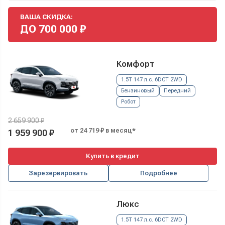
ВАША СКИДКА:
ДО
700 000
₽
Комфорт
1.5T 147 л.с. 6DCT 2WD
Бензиновый
Передний
Робот
2 659 900 ₽
от 24 719 ₽ в месяц*
1 959 900 ₽
Купить в кредит
Зарезервировать
Подробнее
Люкс
1.5T 147 л.с. 6DCT 2WD