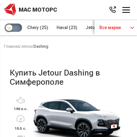
МАС МОТОРС
Chery
(25)
Haval
(23)
Jetour
Все марки
(8)
Kaiyi
(4)
Главная
/
Jetour
/
Dashing
Купить Jetour Dashing в
Симферополе
190 л.с.
10.5 с.