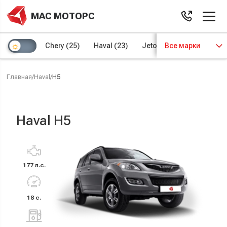
МАС МОТОРС
Chery
(25)
Haval
(23)
Jetour
Все марки
(8)
Kaiyi
(4)
Главная
/
Haval
/
H5
Haval H5
177 л.с.
18 с.