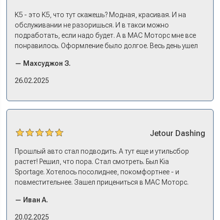
Моторс: много подержанных предложений, выбор есть,
трейд-ин быстрый. Камри пригнал, сдал, Сонату
K5 - это K5, что тут скажешь? Модная, красивая. И на
выбрали, оформили все, кредит, договор, страховку. На
обслуживании не разоришься. И в такси можно
все про все несколько дней: зайти узнать, приехать
подработать, если надо будет. А в МАС Моторс мне все
оформляться, забрать машину на выдаче.
понравилось. Оформление было долгое. Весь день ушел
на покупку. Но это ладно. Посидели, кофе попили. Зато
— Махсуджон З.
в документах порядок. И кредит дали без проблем. И
еще ОСАГО и КАСКО оформили. Зато на выдаче такие
26.02.2025
эмоции. Ну, еле сдержался. Красивая машина!
Jetour
Dashing
Прошлый авто стал подводить. А тут еще и утильсбор
растет! Решил, что пора. Стал смотреть. Был Kia
Sportage. Хотелось посолиднее, покомфортнее - и
повместительнее. Зашел прицениться в МАС Моторс.
Менеджер предложил «выбрать спиной». Сел в Дашинг -
— Иван А.
и прям мое! Даже не скажешь, что «китаец». Прям не
вылезая из него и порешали. Спортэйдж в трейд-ин
20.02.2025