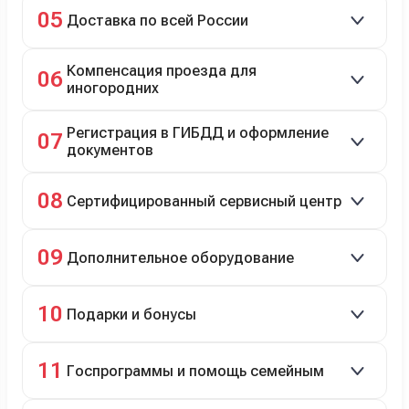
Зачёт рыночной стоимости старого авто сразу.
05
Доставка по всей России
Автовозом, Ж/Д, морем или перегоном водителем.
Компенсация проезда для
06
иногородних
До 20 000 руб. при предъявлении билетов.
Регистрация в ГИБДД и оформление
07
документов
Полное сопровождение.
08
Сертифицированный сервисный центр
Гарантийное и постгарантийное ТО, кузовной и
09
Дополнительное оборудование
технический ремонт.
Дооснащение аксессуарами и оборудованием.
10
Подарки и бонусы
Комплект зимней резины в подарок, скидки по
11
Госпрограммы и помощь семейным
программе лояльности.
Скидки на первый или семейный автомобиль.