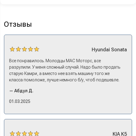
Отзывы
Hyundai
Sonata
Все понравилось. Молодцы МАС Моторс, все
разрулили. У меня сложный случай. Надо было продать
старую Камри, а вместо нее взять машину того же
класса помоложе, лучше немного б/у, чтоб подешевле.
Ну и автокредит найти не с лошадиными процентами. И
— Абдул Д.
либо самому всем этим заниматься – а работать когда?
Либо искать салон, где есть нормальный трейд-ин. И
01.03.2025
чтобы выплату за старую машину наличкой на руки. Или
чтобы можно в качестве стартового взноса по кредиту.
Но тогда еще ищи салон, где машины в наличии, а не
ждать по полгода, пока привезут. Потому что ну как в
Москве без машины работать? Мне повезло в МАС
KIA
K5