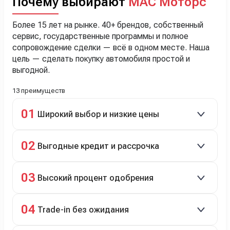
Почему выбирают
МАС Моторс
Более 15 лет на рынке. 40+ брендов, собственный
сервис, государственные программы и полное
сопровождение сделки — всё в одном месте. Наша
цель — сделать покупку автомобиля простой и
выгодной.
13 преимуществ
01
Широкий выбор и низкие цены
Скидки до 40%, более 40 брендов, новые и
02
Выгодные кредит и рассрочка
подержанные авто.
Кредит до 8 лет под 4,9% (до 3,5 млн руб.),
03
Высокий процент одобрения
рассрочка 0% на 2 года при первом взносе 35–50%.
98% заявок на кредит успешно одобряются.
04
Trade-in без ожидания