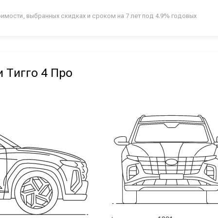
оимости, выбранных скидках и сроком на 7 лет под 4.9% годовых
 Тигго 4 Про