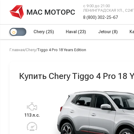
с 9:00 до 21:00
МАС МОТОРС
ЛЕНИНГРАДСКАЯ УЛ., С24
8 (800) 302-25-67
Chery
(25)
Haval
(23)
Jetour
(8)
Ka
Главная
/
Chery
/
Tiggo 4 Pro 18 Years Edition
Купить Chery Tiggo 4 Pro 18 
113 л.с.