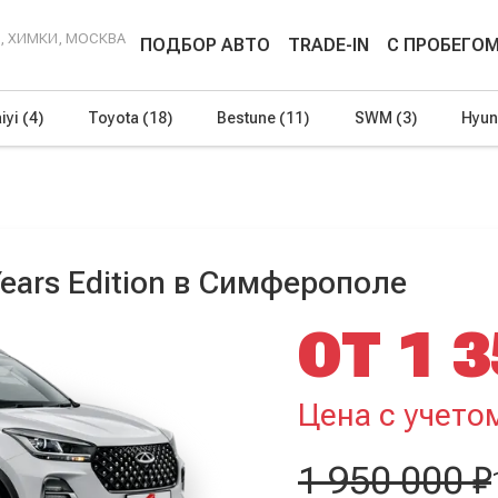
Г, ХИМКИ, МОСКВА
ПОДБОР АВТО
TRADE-IN
С ПРОБЕГО
iyi
(4)
Toyota
(18)
Bestune
(11)
SWM
(3)
Hyun
Years Edition в Симферополе
ОТ 1 3
Цена с учето
1 950 000 ₽